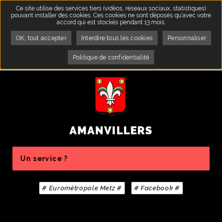
Ce site utilise des services tiers (vidéos, réseaux sociaux, statistiques)
pouvant installer des cookies. Ces cookies ne sont déposés qu’avec votre
accord qui est stockés pendant 13 mois.
OK, tout accepter
Interdire tous les cookies
Personnaliser
Politique de confidentialité
AMANVILLERS
Rechercher sur le site
Rechercher
# Eurométropole Metz #
# Facebook #
LES PAGES LES PLUS CONSULTÉES
Travaux dans la commune