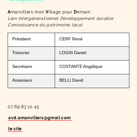
A
manvillers mon
V
illage pour
D
emain
Lien intergénérationnel Développement durable
Connaissance du patrimoine local
Président
CERF René
Trésorier
LOGIN Daniel
Secrétaire
COSTANTE Angélique
Assesseur
BELLI David
07 69 83 10 45
avd.amanvillers
@
gmail
.
com
le site