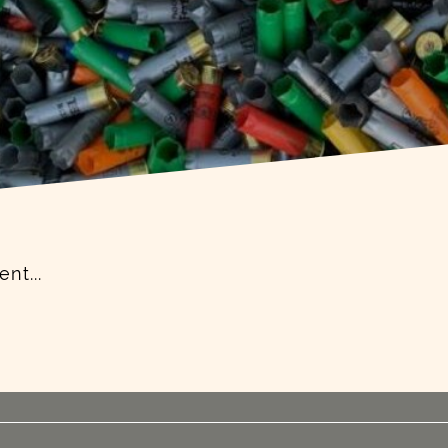
nt...