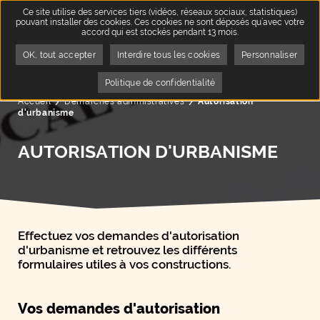
Ce site utilise des services tiers (vidéos, réseaux sociaux, statistiques)
pouvant installer des cookies. Ces cookies ne sont déposés qu’avec votre
accord qui est stockés pendant 13 mois.
OK, tout accepter
Interdire tous les cookies
Personnaliser
Politique de confidentialité
Accueil
Démarches administratives
Page active :
Autorisation
d'urbanisme
AUTORISATION D'URBANISME
Effectuez vos demandes d'autorisation
d'urbanisme et retrouvez les différents
formulaires utiles à vos constructions.
Vos demandes d'autorisation