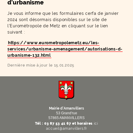
d'urbanisme
Je vous informe que les formulaires cerfa de janvier
2024 sont désormais disponibles sur le site de
l’Eurométropole de Metz en cliquant sur le lien
suivant :
https://www.eurometropolemetz.eu/les-
services/urbanisme-amenagement/autorisations-d-
urbanisme-132.html
Dernière mise à jour le 15.01.2025
F
I
Y
Li
X
Mairie d'Amanvillers
53 Grand'rue
57865 AMANVILLERS
Tél : 03 87 53 41 67 et horaires
ici
accueil@amanvillers.fr