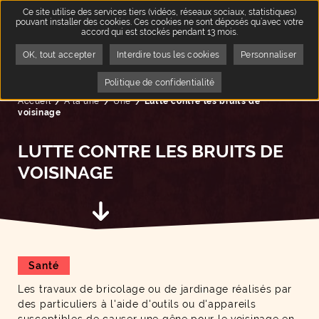
Ce site utilise des services tiers (vidéos, réseaux sociaux, statistiques)
pouvant installer des cookies. Ces cookies ne sont déposés qu’avec votre
accord qui est stockés pendant 13 mois.
OK, tout accepter
Interdire tous les cookies
Personnaliser
QUA
5
Politique de confidentialité
Accueil
A la une
Page active :
Une
Lutte contre les bruits de
voisinage
LUTTE CONTRE LES BRUITS DE
VOISINAGE
Aller au contenu suivant
Catégorie(s) :
Santé
Les travaux de bricolage ou de jardinage réalisés par
des particuliers à l'aide d'outils ou d'appareils