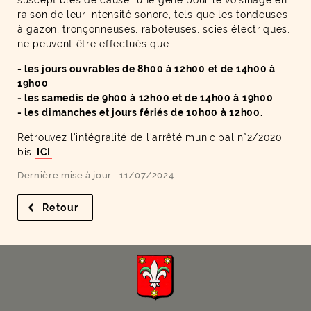
susceptibles de causer une gêne pour le voisinage en
raison de leur intensité sonore, tels que les tondeuses
à gazon, tronçonneuses, raboteuses, scies électriques,
ne peuvent être effectués que :
- les jours ouvrables de 8h00 à 12h00 et de 14h00 à
19h00
- les samedis de 9h00 à 12h00 et de 14h00 à 19h00
- les dimanches et jours fériés de 10h00 à 12h00.
Retrouvez l'intégralité de l'arrêté municipal n°2/2020
bis
ICI
Dernière mise à jour : 11/07/2024
Retour
à la liste des résultats
F
I
Y
Li
X