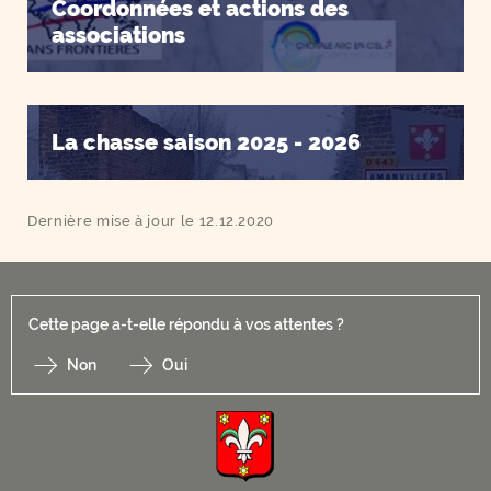
Coordonnées et actions des
associations
La chasse saison 2025 - 2026
Dernière mise à jour le 12.12.2020
Cette page a-t-elle répondu à vos attentes ?
Non
Oui
F
I
Y
Li
X