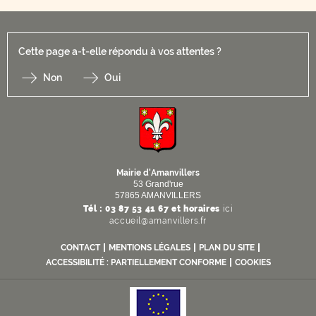
Cette page a-t-elle répondu à vos attentes ?
Non
Oui
F
I
Y
Li
X
Mairie d'Amanvillers
53 Grand'rue
57865 AMANVILLERS
Tél : 03 87 53 41 67 et horaires
ici
accueil@amanvillers.fr
CONTACT
MENTIONS LÉGALES
PLAN DU SITE
ACCESSIBILITÉ : PARTIELLEMENT CONFORME
COOKIES