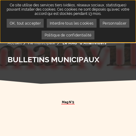
Ce site utilise des services tiers (vidéos, réseaux sociaux, statistiques)
pouvant installer des cookies. Ces cookies ne sont déposés qu’avec votre
accord qui est stockés pendant 13 mois.
OK, tout accepter
Interdire tous les cookies
Personnaliser
Politique de confidentialité
Accueil
Vie municipale
Page active :
"Le MAG" d'Amanvillers
BULLETINS MUNICIPAUX
Mag N°9