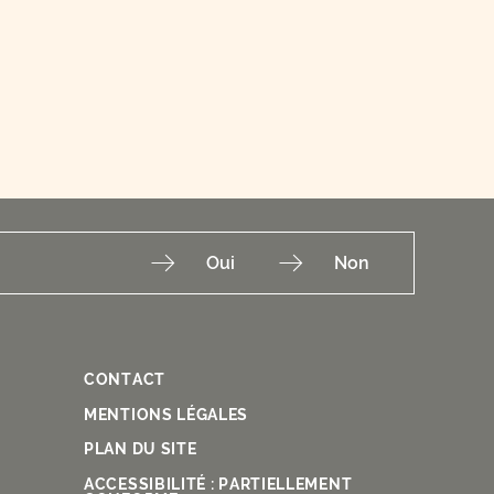
Oui
Non
CONTACT
Fac
Ins
You
Lin
X
MENTIONS LÉGALES
PLAN DU SITE
ACCESSIBILITÉ : PARTIELLEMENT