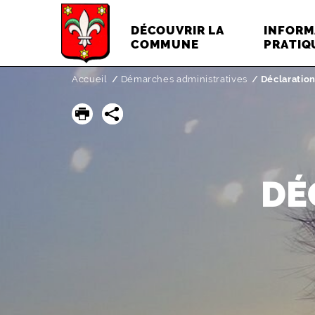
DÉCOUVRIR LA
INFORM
COMMUNE
PRATIQ
Accueil
Démarches administratives
Page active 
Déclaratio
DÉ