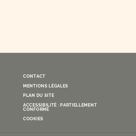
CONTACT
Fac
Ins
You
Lin
X
MENTIONS LÉGALES
PLAN DU SITE
ACCESSIBILITÉ : PARTIELLEMENT
CONFORME
COOKIES