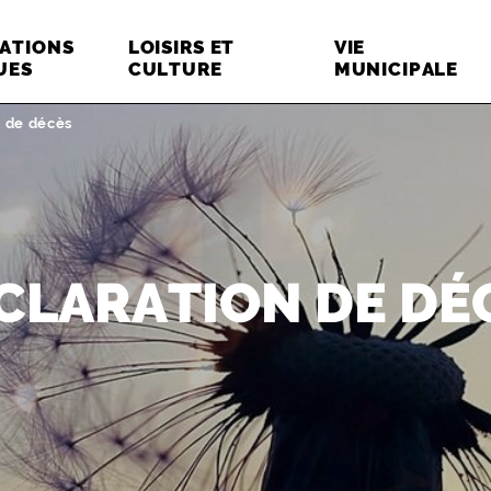
ATIONS
LOISIRS ET
VIE
UES
CULTURE
MUNICIPALE
:
n de décès
CLARATION DE DÉ