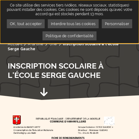
Ce site utilise des services tiers (vidéos, réseaux sociaux, statistiques)
pouvant installer des cookies. Ces cookies ne sont déposés qu’avec votre
accord qui est stockés pendant 13 mois.
OK, tout accepter
Interdire tous les cookies
Personnaliser
QUA
7
Politique de confidentialité
Accueil
A la une
Page active :
Une
Inscription scolaire à l'école
Serge Gauche
INSCRIPTION SCOLAIRE À
L'ÉCOLE SERGE GAUCHE
Aller au contenu suivant